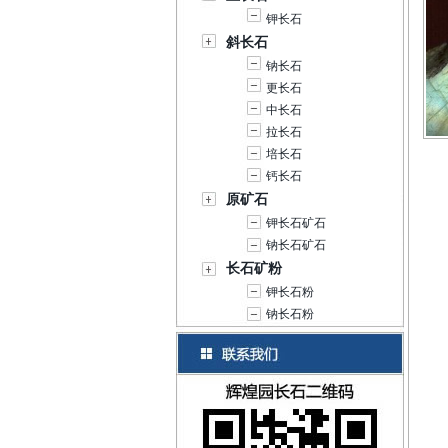
钾长石
斜长石
钠长石
更长石
中长石
拉长石
培长石
钙长石
原矿石
钾长石矿石
钠长石矿石
长石矿粉
钾长石粉
钠长石粉