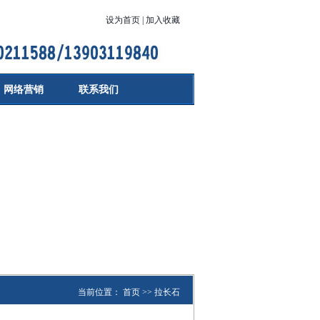
设为首页
|
加入收藏
网络营销
联系我们
当前位置：
首页
>>
拉长石